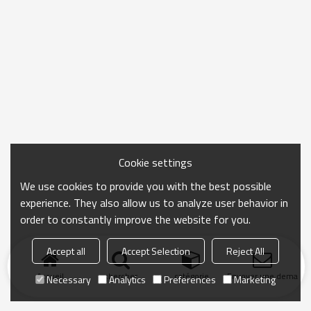
Cookie settings
We use cookies to provide you with the best possible
experience. They also allow us to analyze user behavior in
order to constantly improve the website for you.
Accept all
Accept Selection
Reject All
Accueil
chercher
catégorie
Envoyer une demand
Necessary
Analytics
Preferences
Marketing