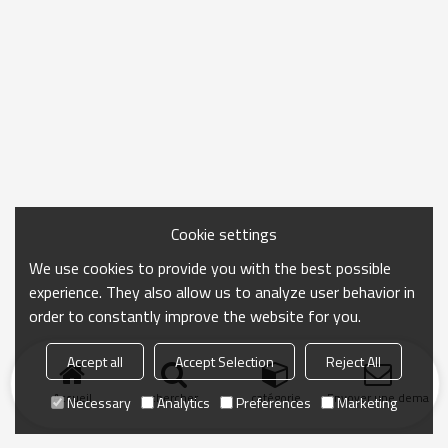
Cookie settings
We use cookies to provide you with the best possible
experience. They also allow us to analyze user behavior in
order to constantly improve the website for you.
Accept all
Accept Selection
Reject All
Accueil
chercher
catégorie
Envoyer une demand
Necessary
Analytics
Preferences
Marketing